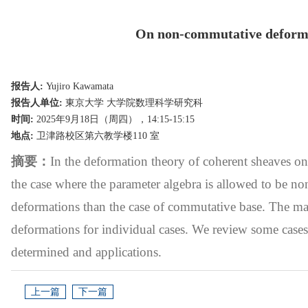
On non-commutative deforma
报告人:
Yujiro Kawamata
报告人单位:
東京大学 大学院数理科学研究科
时间:
2025年9月18日（周四），14:15-15:15
地点:
卫津路校区第六教学楼110 室
摘要
：
In the deformation theory of coherent sheaves on al
the case where the parameter algebra is allowed to be 
deformations than the case of commutative base. The mai
deformations for individual cases. We review some cases
determined and applications.
上一篇
下一篇