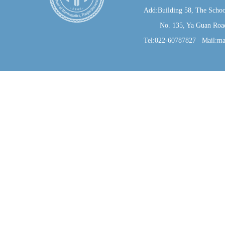
Add:Building 58, The Schoo
No. 135, Ya Guan Road, J
Tel:022-60787827 Mail:ma