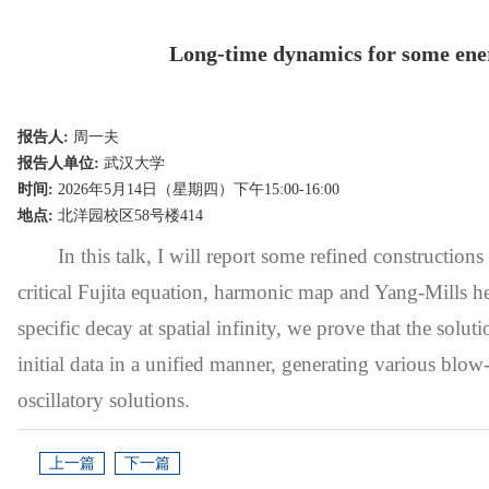
Long-time dynamics for some ener
报告人:
周一夫
报告人单位:
武汉大学
时间:
2026年5月14日（星期四）下午15:00-16:00
地点:
北洋园校区58号楼414
In this talk, I will report some refined constructio
critical Fujita equation, harmonic map and Yang-Mills heat
specific decay at spatial infinity, we prove that the solu
initial data in a unified manner, generating various blo
oscillatory solutions.
上一篇
下一篇