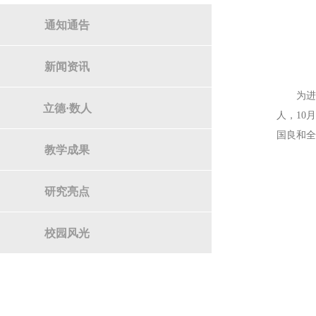
通知通告
新闻资讯
为
立德·数人
人，10
国良和
教学成果
研究亮点
校园风光