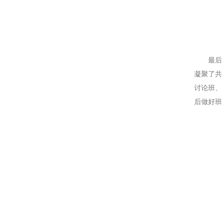
最
凝聚了共
讨论班、
后做好