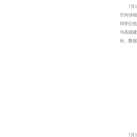
7月
厅内详
同学们
与高级
向、数
7月