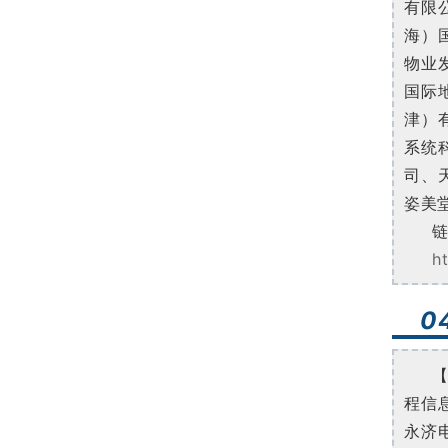
有限
海）
物业
国际
津）
系统
司、
姿美
h
0
程信
永济