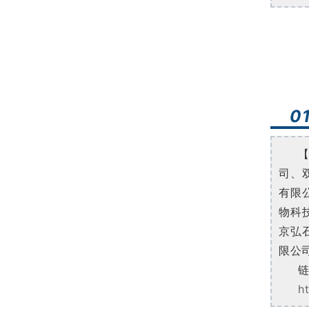
0
司、
有限
物科
京弘
限公
h