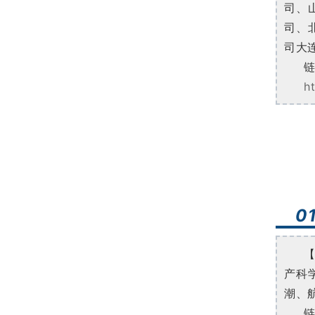
司、
司、
司大
h
0
产科
潮、