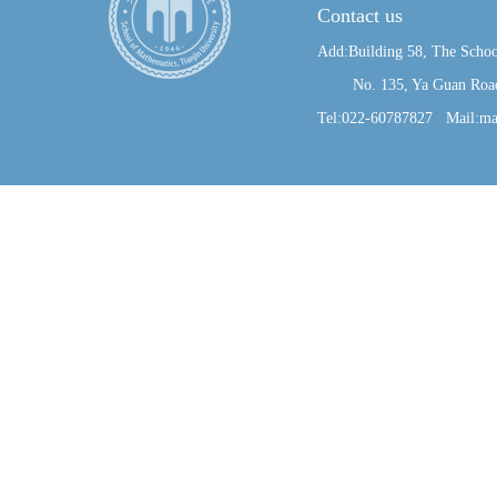
Contact us
Add:Building 58, The Schoo
No. 135, Ya Guan Road, J
Tel:022-60787827 Mail:ma