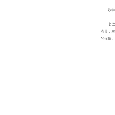
数
七
流苏；
的憧憬