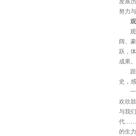
发展历
努力
阔、豪
跃，
成果
跟
史，
欢欣鼓
与我
代…
的生