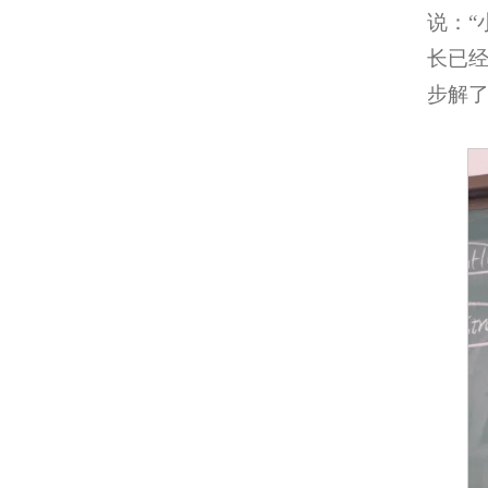
说：“
长已
步解