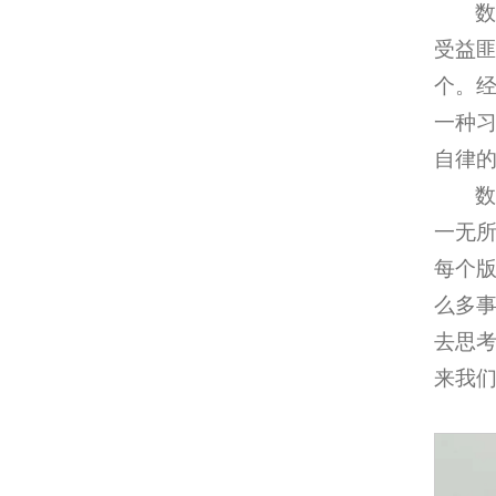
数
受益
个。
一种
自律的
数
一无
每个版
么多事
去思考
来我们