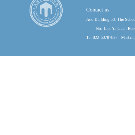
Contact us
Add:Building 58, The Schoo
No. 135, Ya Guan Road, J
Tel:022-60787827 Mail:ma