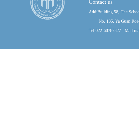
Contact us
Add:Building 58, The Schoo
No. 135, Ya Guan Road, J
Tel:022-60787827 Mail:ma