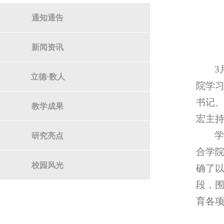
通知通告
新闻资讯
3
立德·数人
院学
书记
教学成果
宏主
研究亮点
合学
校园风光
确了
段，
育各