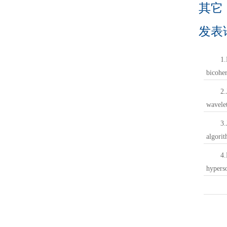
其它
发表
1.
bicohe
2.
wavele
3.
algorit
4.
hypers